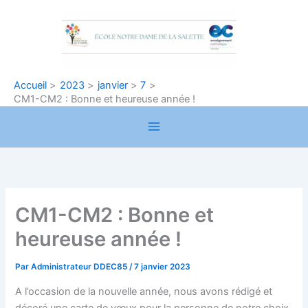
Aller
au
contenu
Accueil
2023
janvier
7
CM1-CM2 : Bonne et heureuse année !
CM1-CM2 : Bonne et
heureuse année !
Par
Administrateur DDEC85
/
7 janvier 2023
A l’occasion de la nouvelle année, nous avons rédigé et
décoré une carte de vœux pour la personne de notre choix