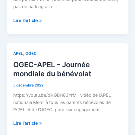
pas de parking à la
Lire l’article »
OGEC-
,
APEL
OGEC
APEL
OGEC-APEL – Journée
–
mondiale du bénévolat
Journée
mondiale
5 décembre 2022
du
https://youtu.be/dikGBH83YrM vidéo de l’APEL
bénévolat
nationale Merci à tous les parents bénévoles de
l’APEL et de l’OGEC pour leur engagement
Lire l’article »