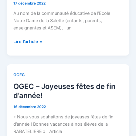
mécènes
17 décembre 2022
Au nom de la communauté éducative de l’Ecole
Notre Dame de la Salette (enfants, parents,
enseignantes et ASEM), un
Lire l’article »
OGEC
OGEC
–
OGEC – Joyeuses fêtes de fin
Joyeuses
d’année!
fêtes
de
16 décembre 2022
fin
« Nous vous souhaitons de joyeuses fêtes de fin
d’année!
d’année ! Bonnes vacances à nos élèves de la
RABATELIERE » Article