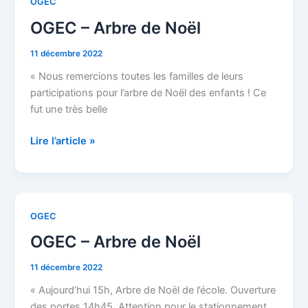
OGEC
OGEC
–
OGEC – Arbre de Noël
Arbre
de
11 décembre 2022
Noël
« Nous remercions toutes les familles de leurs
participations pour l’arbre de Noël des enfants ! Ce
fut une très belle
Lire l’article »
OGEC
OGEC
–
OGEC – Arbre de Noël
Arbre
de
11 décembre 2022
Noël
« Aujourd’hui 15h, Arbre de Noël de l’école. Ouverture
des portes 14h45. Attention pour le stationnement,