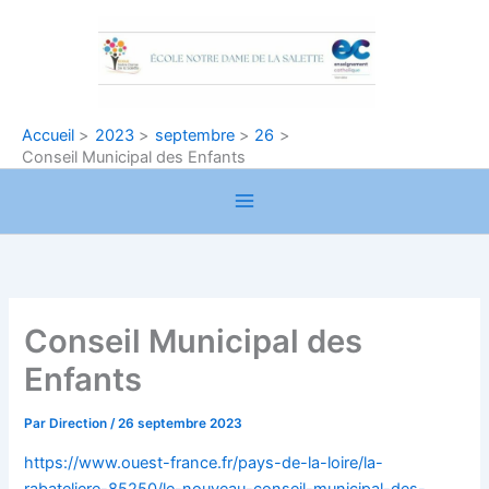
Aller
au
contenu
Accueil
2023
septembre
26
Conseil Municipal des Enfants
Conseil Municipal des
Enfants
Par
Direction
/
26 septembre 2023
https://www.ouest-france.fr/pays-de-la-loire/la-
rabateliere-85250/le-nouveau-conseil-municipal-des-