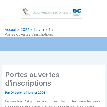
Aller
au
contenu
Accueil
2024
janvier
1
Portes ouvertes d’inscriptions
Portes ouvertes
d’inscriptions
Par
Direction
/
1 janvier 2024
Le vendredi 19 janvier auront lieux les portes ouvertes pour
l’inscription des futurs élèves. N’hésitez pas à en parler