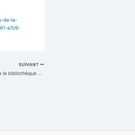
s-de-la-
461-a7c9-
SUIVANT
Dernière séance à la bibliothèque pour les GS-CM2