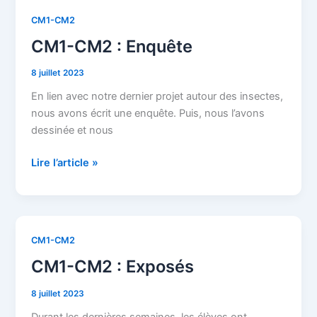
CM1-CM2
CM1-CM2 : Enquête
8 juillet 2023
En lien avec notre dernier projet autour des insectes,
nous avons écrit une enquête. Puis, nous l’avons
dessinée et nous
Lire l’article »
CM1-
CM1-CM2
CM2
CM1-CM2 : Exposés
:
Exposés
8 juillet 2023
Durant les dernières semaines, les élèves ont