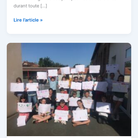
durant toute […]
Lire l’article »
CM1-
CM2
:
Enquête